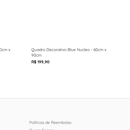
60cm x
Quadro Decorativo Blue Nucleo - 60cm x
Quad
90cm
90c
R$ 199,90
R$ 1
Políticas de Reembolso