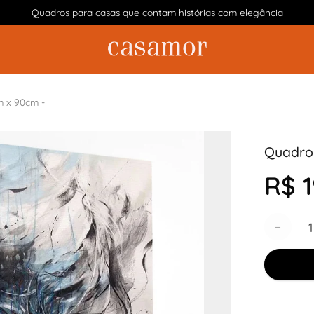
Quadros para casas que contam histórias com elegância
m x 90cm -
Quadro 
R$ 1
Quantida
−