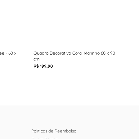
ee - 60 x
Quadro Decorativo Coral Marinho 60 x 90
Quad
cm
90 
R$ 199,90
R$ 1
Políticas de Reembolso