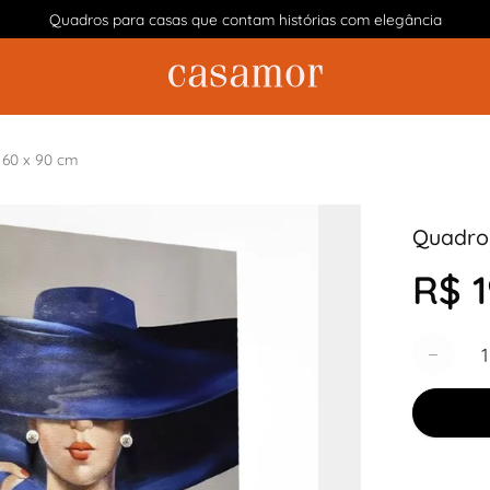
Quadros para casas que contam histórias com elegância
 60 x 90 cm
Quadro 
R$ 1
Quantida
−