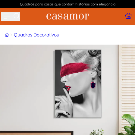
Quadros para casas que contam histórias com elegância
Buscar produtos
Início
Quadros Decorativos