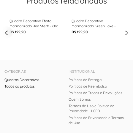
Produtos relacionados
Quadro Decorativo Efeito
Quadro Decorativo
Marmorizado Red Sterb - 60cm
Marmorizado Green Lake -
x 90cm
60cm x 90cm
R$ 199,90
R$ 199,90
CATEGORIAS
INSTITUCIONAL
Quadros Decorativos
Políticas de Entrega
Todos os produtos
Políticas de Reembolso
Políticas de Trocas e Devoluções
Quem Somos
Termos de Uso e Política de
Privacidade - LGPD
Políticas de Privacidade e Termos
de Uso