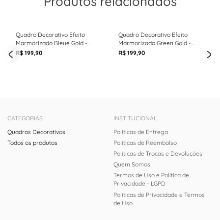
Produtos relacionados
Quadro Decorativo Efeito
Quadro Decorativo Efeito
Marmorizado Bleue Gold -
Marmorizado Green Gold -
60cm x 90cm -
60cm x 90cm
R$ 199,90
R$ 199,90
CATEGORIAS
INSTITUCIONAL
Quadros Decorativos
Políticas de Entrega
Todos os produtos
Políticas de Reembolso
Políticas de Trocas e Devoluções
Quem Somos
Termos de Uso e Política de
Privacidade - LGPD
Políticas de Privacidade e Termos
de Uso