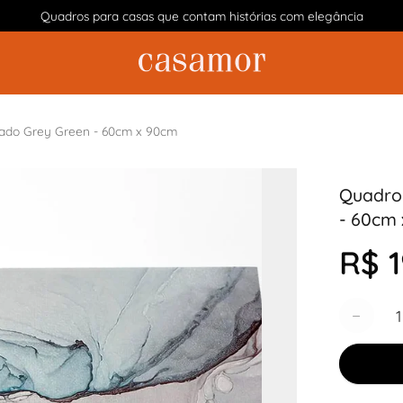
Quadros para casas que contam histórias com elegância
zado Grey Green - 60cm x 90cm
Quadro 
- 60cm
R$ 1
Quantida
−