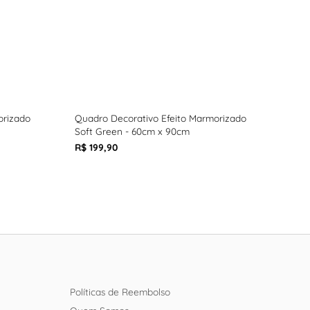
orizado
Quadro Decorativo Efeito Marmorizado
Quad
Soft Green - 60cm x 90cm
Fall
R$ 199,90
R$ 1
Políticas de Reembolso