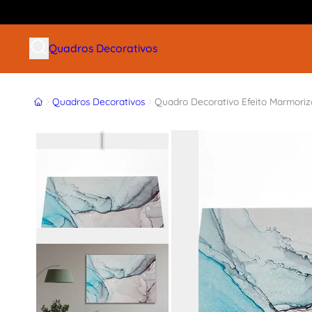
Buscar produtos
Quadros Decorativos
Início
Quadros Decorativos
Quadro Decorativo Efeito Marmori