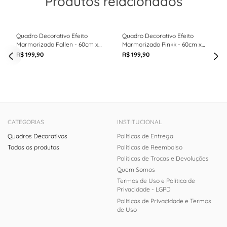
Produtos relacionados
Quadro Decorativo Efeito
Quadro Decorativo Efeito
Marmorizado Fallen - 60cm x
Marmorizado Pinkk - 60cm x
90cm
90cm
R$ 199,90
R$ 199,90
CATEGORIAS
INSTITUCIONAL
Quadros Decorativos
Políticas de Entrega
Todos os produtos
Políticas de Reembolso
Políticas de Trocas e Devoluções
Quem Somos
Termos de Uso e Política de
Privacidade - LGPD
Políticas de Privacidade e Termos
de Uso