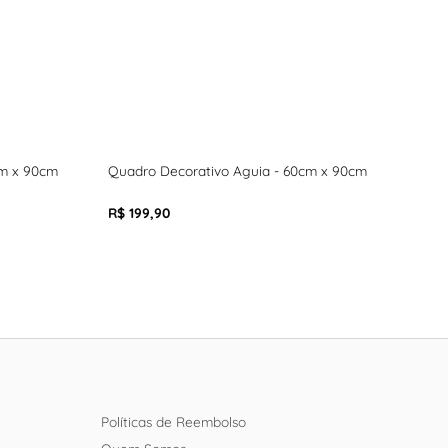
cm x 90cm
Quadro Decorativo Aguia - 60cm x 90cm
Quad
R$ 199,90
R$ 1
Políticas de Reembolso