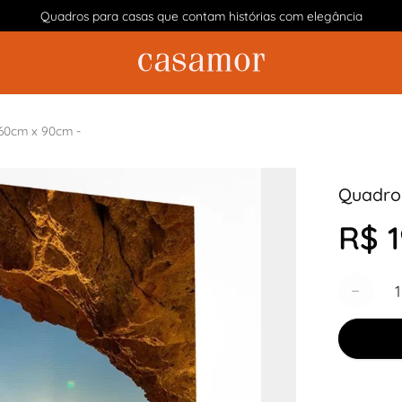
Quadros para casas que contam histórias com elegância
 60cm x 90cm -
Quadro 
R$ 1
Quantida
−