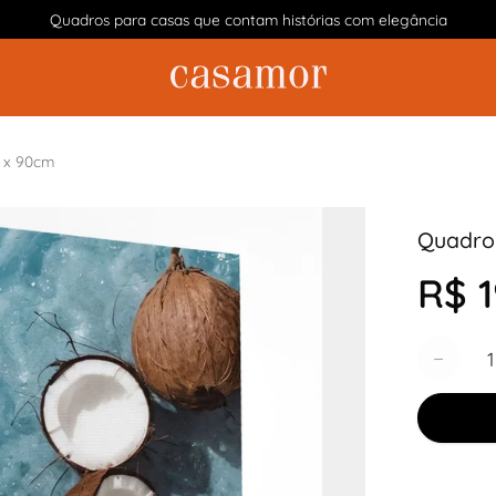
Quadros para casas que contam histórias com elegância
 x 90cm
Quadro
R$ 1
Quantida
−