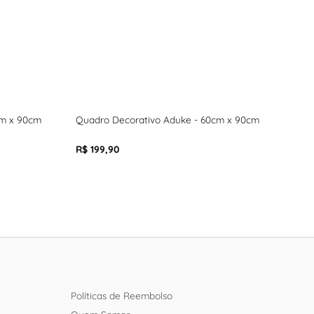
cm x 90cm
Quadro Decorativo Aduke - 60cm x 90cm
Quad
R$ 199,90
R$ 1
Políticas de Reembolso