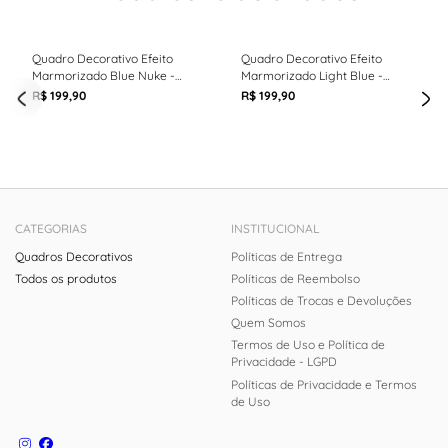
Quadro Decorativo Efeito
Quadro Decorativo Efeito
Marmorizado Blue Nuke -
Marmorizado Light Blue -
60cm x 90cm
60cm x 90cm
R$ 199,90
R$ 199,90
CATEGORIAS
INSTITUCIONAL
Quadros Decorativos
Políticas de Entrega
Todos os produtos
Políticas de Reembolso
Políticas de Trocas e Devoluções
Quem Somos
Termos de Uso e Política de
Privacidade - LGPD
Políticas de Privacidade e Termos
de Uso