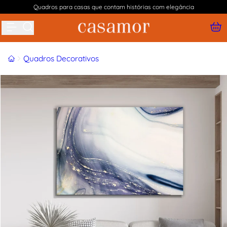
Quadros para casas que contam histórias com elegância
Buscar produtos
Início
Quadros Decorativos