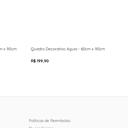
cm x 90cm
Quadro Decorativo Aguia - 60cm x 90cm
Quad
R$ 199,90
R$ 1
Políticas de Reembolso