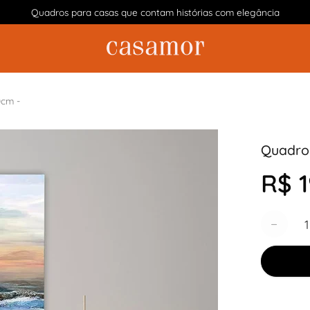
Quadros para casas que contam histórias com elegância
0cm -
Quadro 
R$ 1
Quantida
−