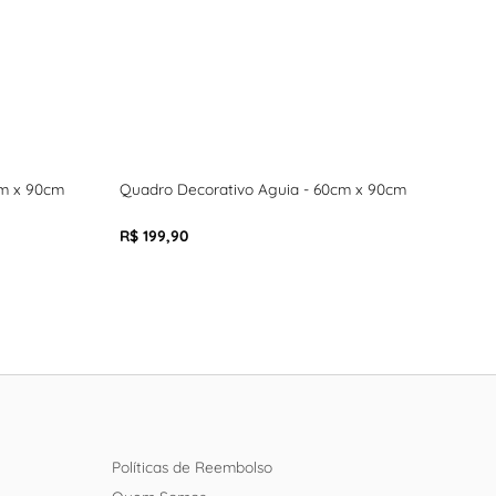
cm x 90cm
Quadro Decorativo Aguia - 60cm x 90cm
Quad
R$ 199,90
R$ 1
Políticas de Reembolso