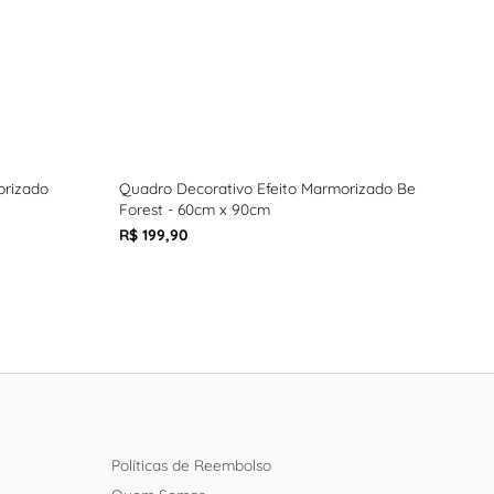
orizado
Quadro Decorativo Efeito Marmorizado Be
Quad
Forest - 60cm x 90cm
Bleu
R$ 199,90
R$ 1
Políticas de Reembolso