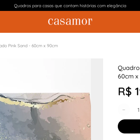
Quadros para casas que contam histórias com elegância
zado Pink Sand - 60cm x 90cm
Quadro 
60cm x
R$ 1
Quantida
−