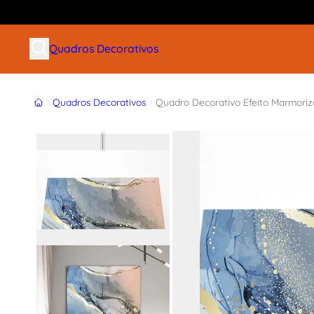
Buscar produtos
Quadros Decorativos
Início
Quadros Decorativos
Quadro Decorativo Efeito Marmori