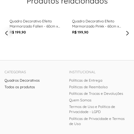
Produtos relacionados
Quadro Decorativo Efeito
Quadro Decorativo Efeito
Marmorizado Fallen - 60cm x
Marmorizado Pinkk - 60cm x
90cm
90cm
R$ 199,90
R$ 199,90
CATEGORIAS
INSTITUCIONAL
Quadros Decorativos
Políticas de Entrega
Todos os produtos
Políticas de Reembolso
Políticas de Trocas e Devoluções
Quem Somos
Termos de Uso e Política de
Privacidade - LGPD
Políticas de Privacidade e Termos
de Uso